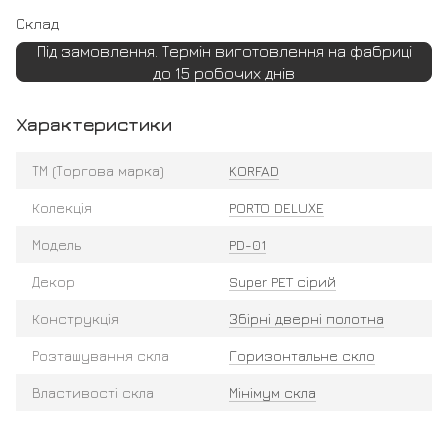
Склад
Під замовлення. Термін виготовлення на фабриці
до 15 робочих днів
Характеристики
ТМ (Торгова марка)
KORFAD
Колекція
PORTO DELUXE
Модель
PD-01
Декор
Super PET сірий
Конструкція
Збірні дверні полотна
Розташування скла
Горизонтальне скло
Властивості скла
Мінімум скла