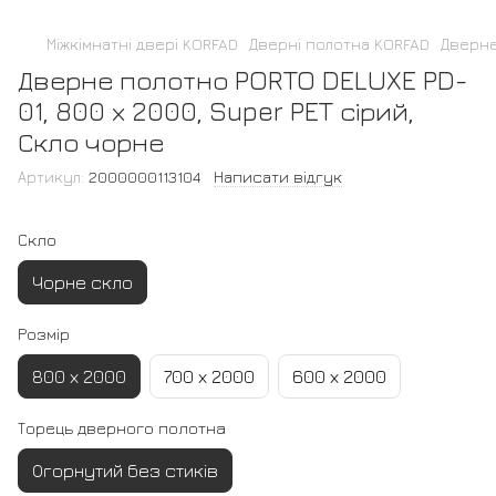
Міжкімнатні двері KORFAD
Дверні полотна KORFAD
Дверне
Дверне полотно PORTO DELUXE PD-
01, 800 х 2000, Super PET сірий,
Скло чорне
Артикул:
2000000113104
Написати відгук
Скло
Чорне скло
Розмір
800 х 2000
700 х 2000
600 х 2000
Торець дверного полотна
Огорнутий без стиків