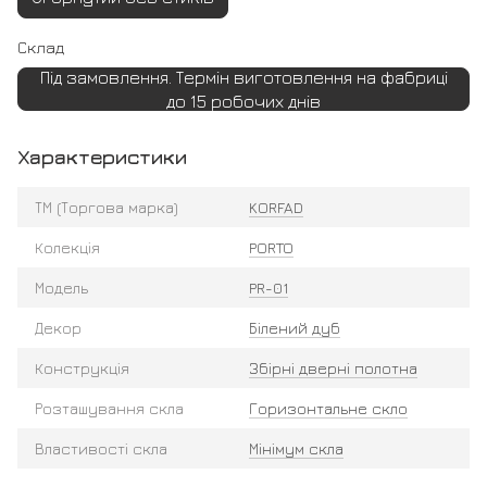
Склад
Під замовлення. Термін виготовлення на фабриці
до 15 робочих днів
Характеристики
ТМ (Торгова марка)
KORFAD
Колекція
PORTO
Модель
PR-01
Декор
Білений дуб
Конструкція
Збірні дверні полотна
Розташування скла
Горизонтальне скло
Властивості скла
Мінімум скла