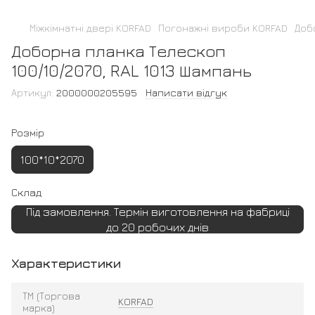
Міжкімнатні двері KORFAD
Погонажні вироби KORFAD
Доб
Доборна планка Телескоп
100/10/2070, RAL 1013 Шампань
Артикул:
2000000205595
Написати відгук
Розмір
100*10*2070
Склад
Під замовлення. Термін виготовлення на фабриці
до 20 робочих днів
Характеристики
ТМ (Торгова
KORFAD
марка)