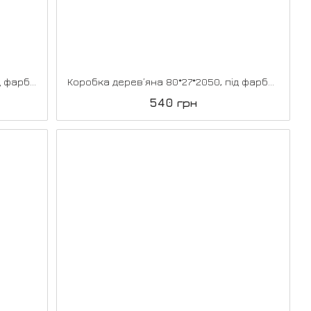
Коробка дерев’яна 100*27*2050, під фарбування
Коробка дерев’яна 80*27*2050, під фарбування
540 грн