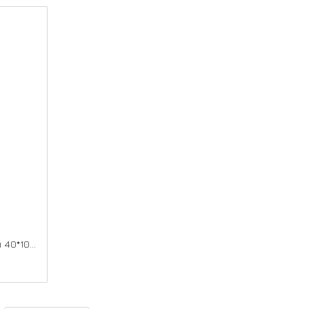
Коробка з ущільнювачем Телескоп 40*100*2070, Дуб тобакко