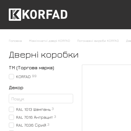
Перейти до основного контенту
Головна
Міжкімнатні двері KORFAD
Погонажні вироби KORFAD
Дв
Дверні коробки
ТМ (Торгова марка)
99
KORFAD
Декор
3
RAL 1013 Шампань
3
RAL 7016 Антрацит
3
RAL 7036 Сірий