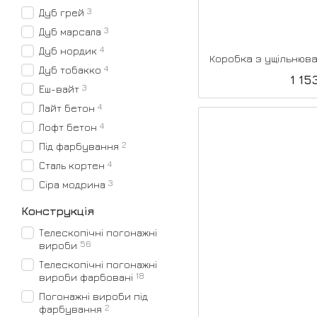
3
Дуб грей
3
Дуб марсала
4
Дуб нордик
4
Дуб тобакко
1 15
3
Еш-вайт
4
Лайт бетон
4
Лофт бетон
2
Під фарбування
4
Сталь кортен
3
Сіра модрина
Конструкція
Телескопічні погонажні
56
вироби
Телескопічні погонажні
18
вироби фарбовані
Погонажні вироби під
2
фарбування