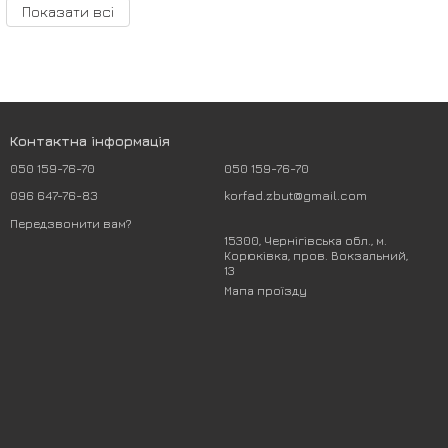
Показати всі
Контактна інформація
050 159-76-70
050 159-76-70
096 647-76-83
korfad.zbut@gmail.com
Передзвонити вам?
15300, Чернігівська обл., м.
Корюківка, пров. Вокзальний,
13
Мапа проїзду