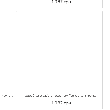
1 087 грн
Коробка з ущільнювачем Телескоп 40*100*2070, Дуб грей
Коробка з ущільнювачем Телескоп 40*100*2070, Дуб марсала
1 087 грн