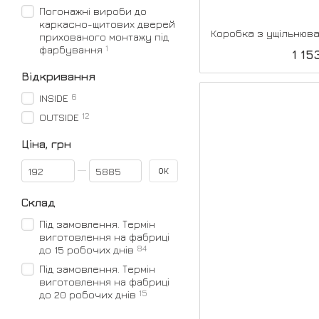
Погонажні вироби до
каркасно-щитових дверей
прихованого монтажу під
1
фарбування
1 15
Відкривання
6
INSIDE
12
OUTSIDE
Ціна, грн
Від Ціна, грн
До Ціна, грн
ОК
Склад
Під замовлення. Термін
виготовлення на фабриці
84
до 15 робочих днів
Під замовлення. Термін
виготовлення на фабриці
15
до 20 робочих днів