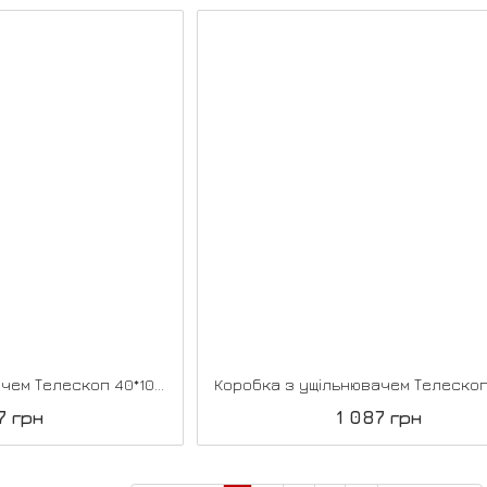
Коробка з ущільнювачем Телескоп 40*100*2070, Дуб нордик
7 грн
1 087 грн