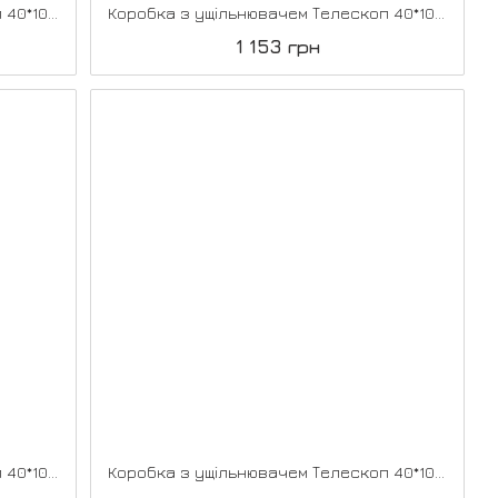
Коробка з ущільнювачем Телескоп 40*100*2070, Білений дуб
Коробка з ущільнювачем Телескоп 40*100*2070, Білий перламутр
1 153 грн
Коробка з ущільнювачем Телескоп 40*100*2070, Венге
Коробка з ущільнювачем Телескоп 40*100*2070, Горіх