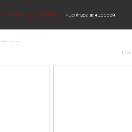
Міжкімнатні двері KORFAD
Фурнітура для дверей
ерні коробки
Сорт