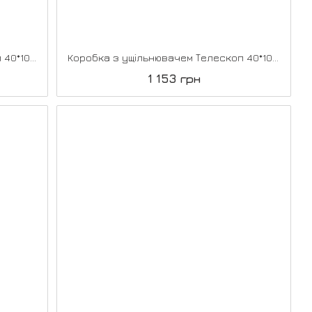
Коробка з ущільнювачем Телескоп 40*100*2070, Super PET антрацит
Коробка з ущільнювачем Телескоп 40*100*2070, Super PET магнолія
1 153 грн