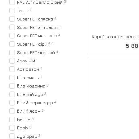
3
RAL 7047 Світло Сірий
3
Тауп
4
Super PET аляска
4
Super PET антрацит
4
Super PET магнолія
4
Super PET сірий
5 88
4
Super PET чорний
1
Алюміній
4
Арт бетон
3
Біла емаль
3
Біла модрина
3
Білений дуб
4
Білий перламутр
3
Білий ясен
3
Венге
3
Горіх
3
Дуб браш