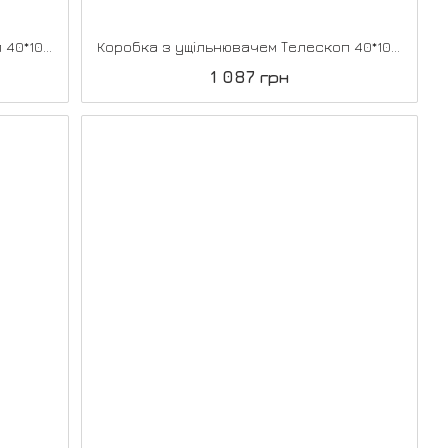
Коробка з ущільнювачем Телескоп 40*100*2070, Super PET чорний
Коробка з ущільнювачем Телескоп 40*100*2070, Арт бетон
1 087 грн