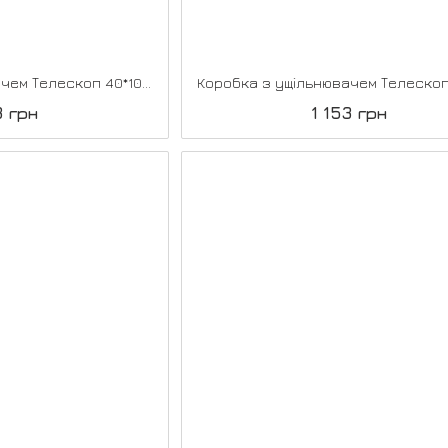
Коробка з ущільнювачем Телескоп 40*100*2070, Super PET аляска
3 грн
1 153 грн