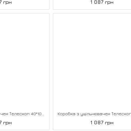
7 грн
1 087 грн
Коробка з ущільнювачем Телескоп 40*100*2070, Дуб браш
7 грн
1 087 грн