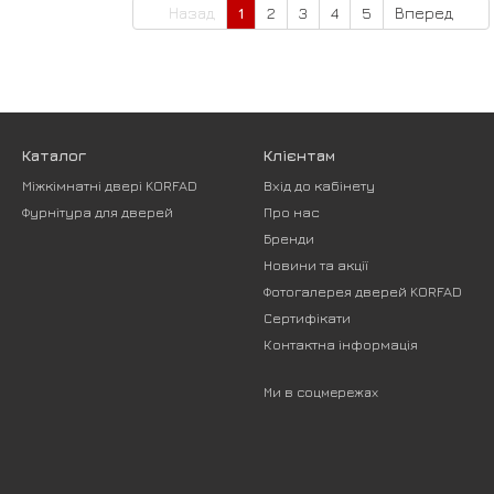
Назад
1
2
3
4
5
Вперед
Каталог
Клієнтам
Міжкімнатні двері KORFAD
Вхід до кабінету
Фурнітура для дверей
Про нас
Бренди
Новини та акції
Фотогалерея дверей KORFAD
Сертифікати
Контактна інформація
Ми в соцмережах