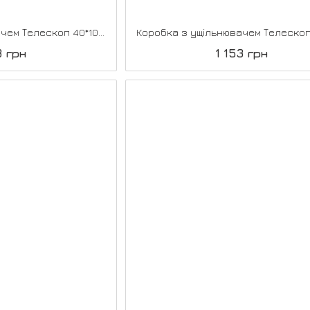
Коробка з ущільнювачем Телескоп 40*100*2070, Super PET сірий
3 грн
1 153 грн