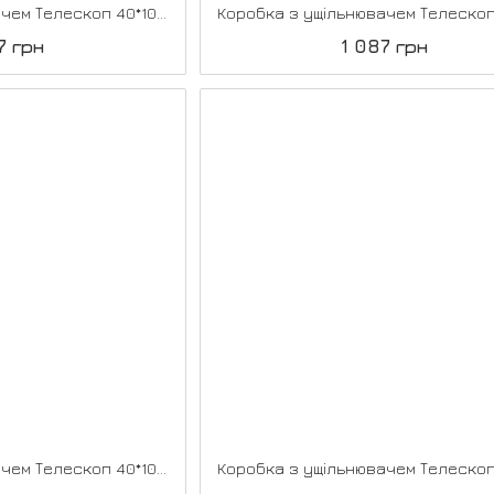
Коробка з ущільнювачем Телескоп 40*100*2070, Біла модрина
7 грн
1 087 грн
Коробка з ущільнювачем Телескоп 40*100*2070, Білий ясен