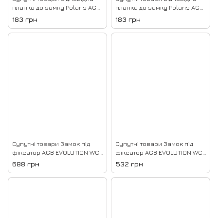
планка до замку Polaris AGB
планка до замку Polaris AGB
minimal XT, Матовий хром 34
minimal XT, Чорний
183 грн
183 грн
Супутні товари Замок під
Супутні товари Замок під
фіксатор AGB EVOLUTION WC,
фіксатор AGB EVOLUTION WC,
132*75*14, Білий
132*75*14, Нікель
688 грн
532 грн