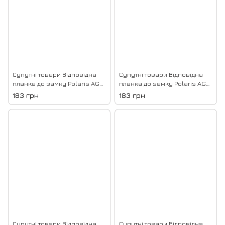
Супутні товари Відповідна
Супутні товари Відповідна
планка до замку Polaris AGB
планка до замку Polaris AGB
minimal XT, Білий
minimal XT, Золотий
183 грн
183 грн
Супутні товари Відповідна
Супутні товари Відповідна