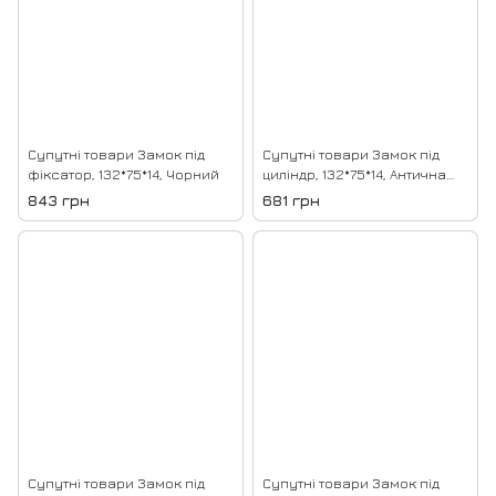
Супутні товари Замок під
Супутні товари Замок під
фіксатор, 132*75*14, Чорний
циліндр, 132*75*14, Антична
бронза 22
843 грн
681 грн
Супутні товари Замок під
Супутні товари Замок під