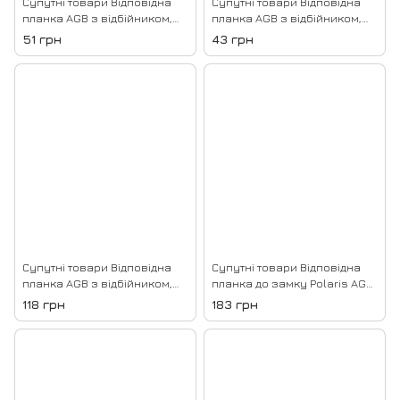
Супутні товари Відповідна
Супутні товари Відповідна
планка AGB з відбійником,
планка AGB з відбійником,
Нікель
Сатин хром
51 грн
43 грн
Супутні товари Відповідна
Супутні товари Відповідна
планка AGB з відбійником,
планка до замку Polaris AGB
Чорний
minimal XT, Антична бронза
118 грн
183 грн
22