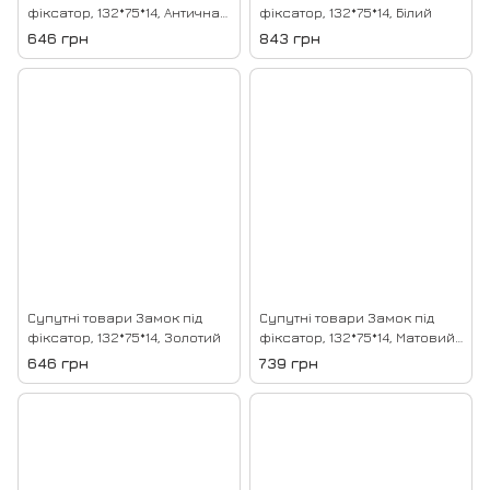
фіксатор, 132*75*14, Антична
фіксатор, 132*75*14, Білий
бронза 22
646 грн
843 грн
Супутні товари Замок під
Супутні товари Замок під
фіксатор, 132*75*14, Золотий
фіксатор, 132*75*14, Матовий
хром 34
646 грн
739 грн