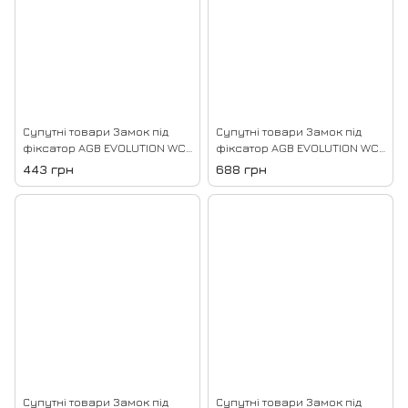
Супутні товари Замок під
Супутні товари Замок під
фіксатор AGB EVOLUTION WC,
фіксатор AGB EVOLUTION WC,
132*75*14, Сатин хром
132*75*14, Чорний
443 грн
688 грн
Супутні товари Замок під
Супутні товари Замок під