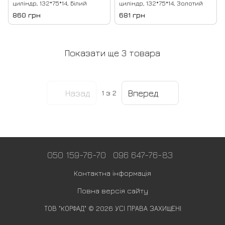
циліндр, 132*75*14, Білий
циліндр, 132*75*14, Золотий
860 грн
681 грн
Показати ще 3 товара
Назад
Вперед
1
з 2
050 159-76-70
096 647-76-83
Контактна інформація
Повна версія сайту
ТОВ "КОРФАД" © 2026 УСІ ПРАВА ЗАХИЩЕНІ