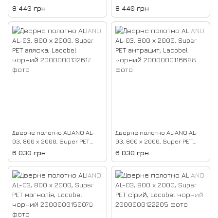
сірий, Двостороннє графіт
чорний, Двостороннє графіт
8 440 грн
8 440 грн
дзеркало
дзеркало
Дверне полотно ALIANO AL-
Дверне полотно ALIANO AL-
03, 800 х 2000, Super PET
03, 800 х 2000, Super PET
аляска, Lacobel чорний
антрацит, Lacobel чорний
6 030 грн
6 030 грн