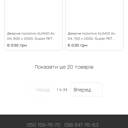
Дверне полотно ALIANO AL-
Дверне полотно ALIANO AL-
04, 800 х 2000, Super PET
04, 700 х 2000, Super PET
сірий, Lacobel чорний
чорний, Lacobel чорний
6 030 грн
6 030 грн
Показати ще 20 товарів
Назад
Вперед
1
з 34
050 159-76-70
096 647-76-83