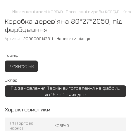
Міжкімнатні двері KORFAD
Погонажні вироби KORFAD
Кор
Коробка дерев’яна 80*27*2050, під
фарбування
Артикул:
2000000143811
Написати відгук
Розмір
27*80*2050
Склад
Під замовлення. Термін виготовлення на фабриці
до 15 робочих днів
Характеристики
ТМ (Торгова
KORFAD
марка)