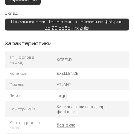
Склад
Під замовлення. Термін виготовлення на фабриці
до 20 робочих днів
Характеристики
ТМ (Торгова
KORFAD
марка)
Колекція
EXELLENCE
Модель
ATLANT
Декор
Тауп
Каркасно-щитові двері
Конструкція
фарбовані
Розташування
Без скла
скла