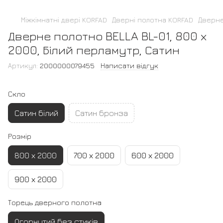
Міжкімнатні двері KORFAD
Дверні полотна KORFAD
Дверне
Дверне полотно BELLA BL-01, 800 х
2000, Білий перламутр, Сатин
Артикул:
2000000079455
Написати відгук
Скло
Сатин білий
Сатин бронза
Розмір
800 х 2000
700 х 2000
600 х 2000
900 х 2000
Торець дверного полотна
Огорнутий без стиків