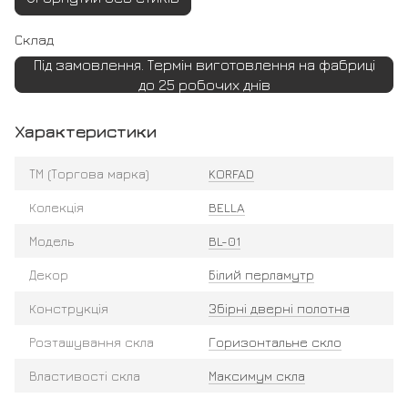
Склад
Під замовлення. Термін виготовлення на фабриці
до 25 робочих днів
Характеристики
ТМ (Торгова марка)
KORFAD
Колекція
BELLA
Модель
BL-01
Декор
Білий перламутр
Конструкція
Збірні дверні полотна
Розташування скла
Горизонтальне скло
Властивості скла
Максимум скла