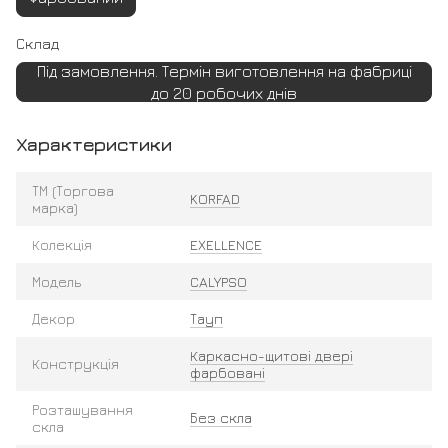
Склад
Під замовлення. Термін виготовлення на фабриці
до 20 робочих днів
Характеристики
ТМ (Торгова
KORFAD
марка)
Колекція
EXELLENCE
Модель
CALYPSO
Декор
Тауп
Каркасно-щитові двері
Конструкція
фарбовані
Розташування
Без скла
скла