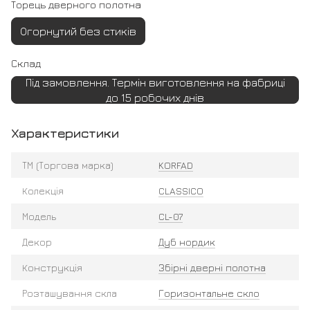
Торець дверного полотна
Огорнутий без стиків
Склад
Під замовлення. Термін виготовлення на фабриці
до 15 робочих днів
Характеристики
ТМ (Торгова марка)
KORFAD
Колекція
CLASSICO
Модель
CL-07
Декор
Дуб нордик
Конструкція
Збірні дверні полотна
Розташування скла
Горизонтальне скло