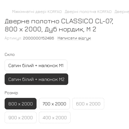
Міжкімнатні двері KORFAD
Дверні полотна KORFAD
Дверне
Дверне полотно CLASSICO CL-07,
800 х 2000, Дуб нордик, М 2
Артикул:
2000000152486
Написати відгук
Скло
Сатин білий + малюнок М1
Сатин білий + малюнок М2
Розмір
800 х 2000
700 х 2000
600 х 2000
900 х 2000
400 х 2000