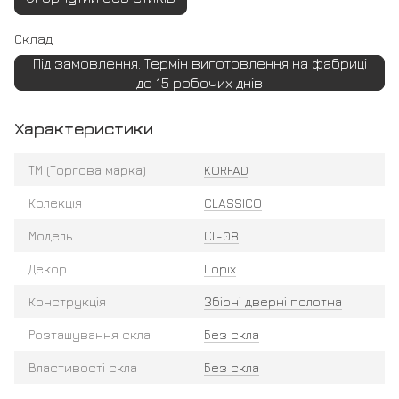
Склад
Під замовлення. Термін виготовлення на фабриці
до 15 робочих днів
Характеристики
ТМ (Торгова марка)
KORFAD
Колекція
CLASSICO
Модель
СL-08
Декор
Горіх
Конструкція
Збірні дверні полотна
Розташування скла
Без скла
Властивості скла
Без скла