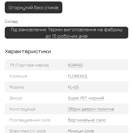
Огорнутий без стиків
Склад
Під замовлення. Термін виготовлення на фабриці
до 15 робочих днів
Характеристики
ТМ (Торгова марка)
KORFAD
Колекція
FLORENCE
Модель
FL-03
Декор
Super PET чорний
Конструкція
Збірні дверні полотна
Розташування скла
Вертикальне скло
Властивості скла
Мінімум скла