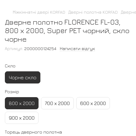
Міжкімнатні двері KORFAD
Дверні полотна KORFAD
Дверне
Дверне полотно FLORENCE FL-03,
800 х 2000, Super PET чорний, скло
чорне
Артикул:
2000000124254
Написати відгук
Скло
Чорне скло
Розмір
800 х 2000
700 х 2000
600 х 2000
900 х 2000
Торець дверного полотна