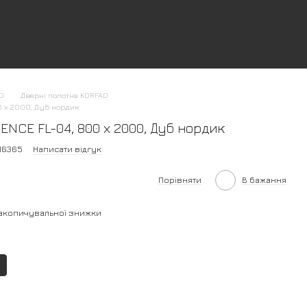
AD
Дверні полотна KORFAD
0 х 2000, Дуб нордик
NCE FL-04, 800 х 2000, Дуб нордик
16365
Написати відгук
Порівняти
В бажання
акопичувальної знижки