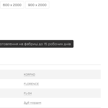
600 х 2000
900 х 2000
готовлення на фабриці до 15 робочих днів
KORFAD
FLORENCE
FL-04
Дуб нордик