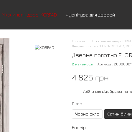
Міжкімнатні двері KORFAD
Фурнітура для дверей
Головна
Міжкімнатні двері KORF
Дверне полотно FLORENCE FL-04, 80
Дверне полотно FLORE
В наявності
Артикул: 20000001
4 825 грн
%
Увійти
для відображення н
Скло
Чорне скло
Сатин білий
Розмір