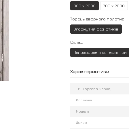
800 х 2000
700 х 2000
Торець дверного полотна
Огорнутий без стиків
Склад
Під замовлення. Термін ви
Характеристики
ТМ (Торгова марка)
Колекція
Модель
Декор