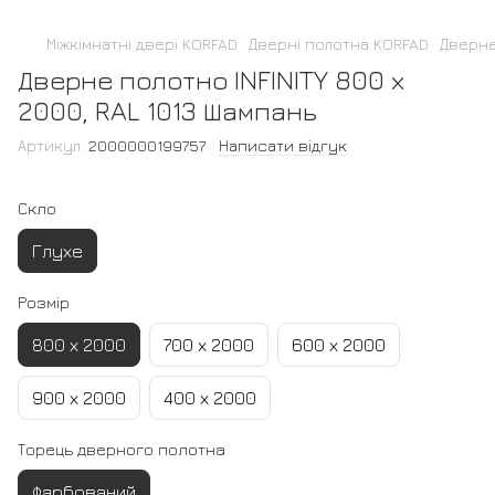
Міжкімнатні двері KORFAD
Дверні полотна KORFAD
Дверне
Дверне полотно INFINITY 800 х
2000, RAL 1013 Шампань
Артикул:
2000000199757
Написати відгук
Скло
Глухе
Розмір
800 х 2000
700 х 2000
600 х 2000
900 х 2000
400 х 2000
Торець дверного полотна
Фарбований