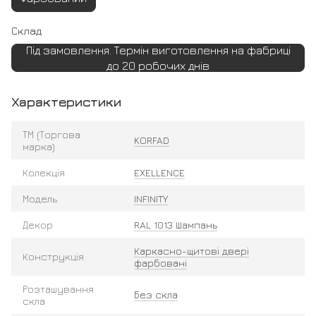
Склад
Під замовлення. Термін виготовлення на фабриці
до 20 робочих днів
Характеристики
ТМ (Торгова
KORFAD
марка)
Колекція
EXELLENCE
Модель
INFINITY
Декор
RAL 1013 Шампань
Каркасно-щитові двері
Конструкція
фарбовані
Розташування
Без скла
скла