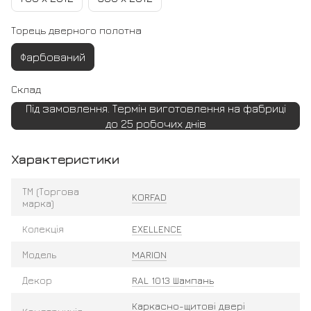
Торець дверного полотна
Фарбований
Склад
Під замовлення. Термін виготовлення на фабриці
до 25 робочих днів
Характеристики
ТМ (Торгова
KORFAD
марка)
Колекція
EXELLENCE
Модель
MARION
Декор
RAL 1013 Шампань
Каркасно-щитові двері