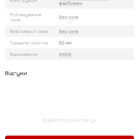
Конструкція
фарбовані
Розташування
Без скла
скла
Властивості скла
Без скла
Товщина полотна
50 мм
Відкривання
INSIDE
Відгуки
Додайте перший відгук