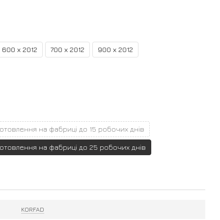
600 х 2012
700 х 2012
900 х 2012
готовлення на фабриці до 15 робочих днів
готовлення на фабриці до 25 робочих днів
KORFAD