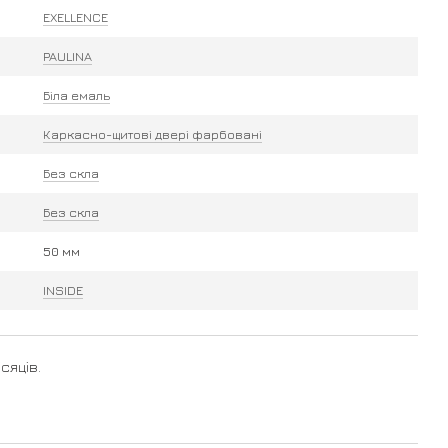
EXELLENCE
PAULINA
Біла емаль
Каркасно-щитові двері фарбовані
Без скла
Без скла
50 мм
INSIDE
сяців.