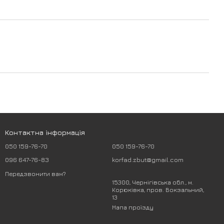
Контактна інформація
050 159-76-70
050 159-76-70
096 647-76-83
korfad.zbut@gmail.com
Передзвонити вам?
15300, Чернігівська обл., м.
Корюківка, пров. Вокзальний,
13
Мапа проїзду