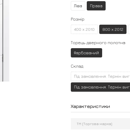
Ліва
Права
Розмір
400 х 2010
800 х 2012
Торець дверного полотна
Фарбований
Склад
Під замовлення. Термін ви
Під замовлення. Термін ви
Характеристики
ТМ (Торгова марка)