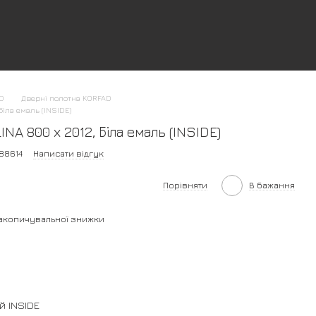
AD
Дверні полотна KORFAD
іла емаль (INSIDE)
A 800 х 2012, Біла емаль (INSIDE)
88614
Написати відгук
Порівняти
В бажання
акопичувальної знижки
й INSIDE