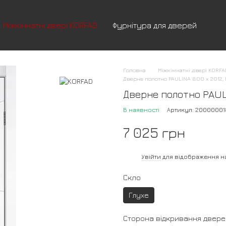
Міжкімнатні двері KORFAD
Фурнітура для дверей
Головна
Міжкімнатні двері KORF
Дверне полотно PAULINA 800 х 2012, Б
Дверне полотно PAULIN
В наявності
Артикул: 20000001
7 025 грн
%
Увійти
для відображення н
Скло
Глухе
Сторона відкривання двере