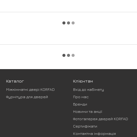
Каталог
Клієнтам
Міжкімнатні двері KORFAD
Вхід до кабінету
Фурнітура для дверей
Про нас
Бренди
Новини та акції
Фотогалерея дверей KORFAD
Сертифікати
Контактна інформація