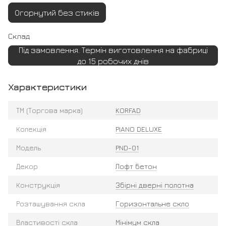
Огорнутий без стиків
Склад
Під замовлення. Термін виготовлення на фабриці
до 15 робочих днів
Характеристики
ТМ (Торгова марка)
KORFAD
Колекція
PIANO DELUXE
Модель
PND-01
Декор
Лофт бетон
Конструкція
Збірні дверні полотна
Розташування скла
Горизонтальне скло
Властивості скла
Мінімум скла