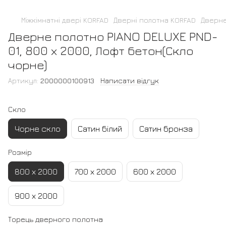
Міжкімнатні двері KORFAD
Дверні полотна KORFAD
Дверне
Дверне полотно PIANO DELUXE PND-
01, 800 х 2000, Лофт бетон(Скло
чорне)
Артикул:
2000000100913
Написати відгук
Скло
Чорне скло
Сатин білий
Сатин бронза
Розмір
800 х 2000
700 х 2000
600 х 2000
900 х 2000
Торець дверного полотна