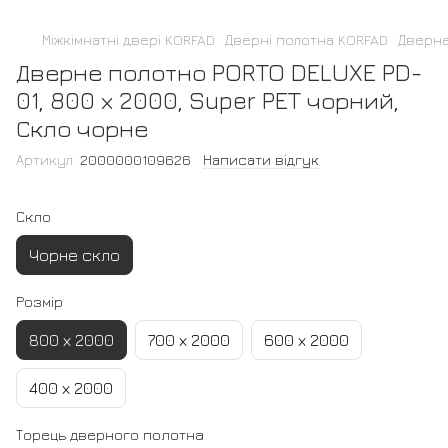
Міжкімнатні двері KORFAD
Дверні полотна KORFAD
Дверне
Дверне полотно PORTO DELUXE PD-
01, 800 х 2000, Super PET чорний,
Скло чорне
Артикул:
2000000109626
Написати відгук
Скло
Чорне скло
Розмір
800 х 2000
700 х 2000
600 х 2000
400 х 2000
Торець дверного полотна