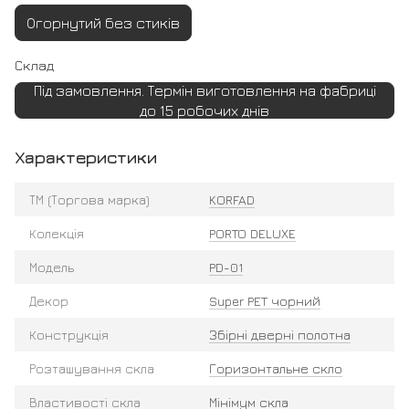
Огорнутий без стиків
Склад
Під замовлення. Термін виготовлення на фабриці
до 15 робочих днів
Характеристики
ТМ (Торгова марка)
KORFAD
Колекція
PORTO DELUXE
Модель
PD-01
Декор
Super PET чорний
Конструкція
Збірні дверні полотна
Розташування скла
Горизонтальне скло
Властивості скла
Мінімум скла