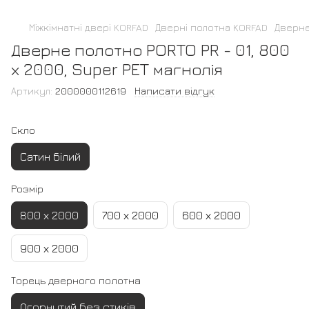
Міжкімнатні двері KORFAD
Дверні полотна KORFAD
Дверне 
Дверне полотно PORTO PR - 01, 800
х 2000, Super PET магнолія
Артикул:
2000000112619
Написати відгук
Скло
Сатин білий
Розмір
800 х 2000
700 х 2000
600 х 2000
900 х 2000
Торець дверного полотна
Огорнутий без стиків