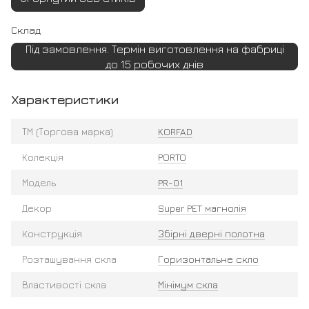
Склад
Під замовлення. Термін виготовлення на фабриці
до 15 робочих днів
Характеристики
ТМ (Торгова марка)
KORFAD
Колекція
PORTO
Модель
PR-01
Декор
Super PET магнолія
Конструкція
Збірні дверні полотна
Розташування скла
Горизонтальне скло
Властивості скла
Мінімум скла