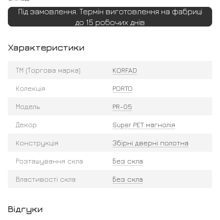
Під замовлення. Термін виготовлення на фабриці
до 15 робочих днів
Характеристики
ТМ (Торгова марка)
KORFAD
Колекція
PORTO
Модель
PR-05
Декор
Super PET магнолія
Конструкція
Збірні дверні полотна
Розташування скла
Без скла
Властивості скла
Без скла
Відгуки