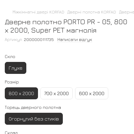
Міжкімнатні двері KORFAD
Дверні полотна KORFAD
Дверне
Дверне полотно PORTO PR - 05, 800
х 2000, Super PET магнолія
Артикул:
2000000111735
Написати відгук
Скло
Глухе
Розмір
800 х 2000
700 х 2000
600 х 2000
Торець дверного полотна
Огорнутий без стиків
Склад