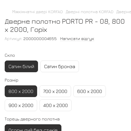
Міжкімнатні двері KORFAD
Дверні полотна KORFAD
Дверне
Дверне полотно PORTO PR - 08, 800
х 2000, Горіх
Артикул:
2000000004655
Написати відгук
Скло
Сатин білий
Сатин бронза
Розмір
800 х 2000
700 х 2000
600 х 2000
900 х 2000
400 х 2000
Торець дверного полотна
Огорнутий без стиків