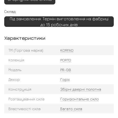
Склад
Під замовлення. Термін виготовлення на фабриці
до 15 робочих днів
Характеристики
ТМ (Торгова марка)
KORFAD
Колекція
PORTO
Модель
PR-08
Декор
Горіх
Конструкція
Збірні дверні полотна
Розташування скла
Горизонтальне скло
Властивості скла
Багато скла