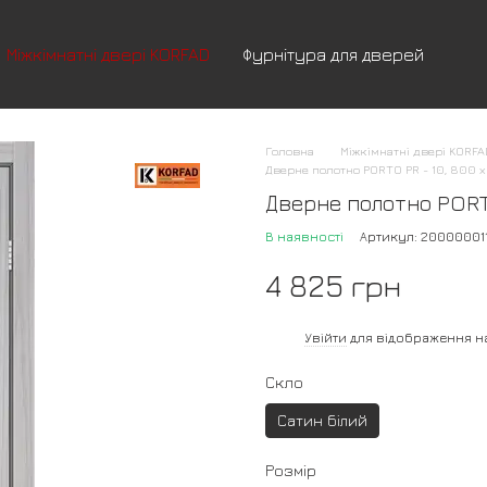
Міжкімнатні двері KORFAD
Фурнітура для дверей
Головна
Міжкімнатні двері KORF
Дверне полотно PORTO PR - 10, 800 
Дверне полотно PORTO
В наявності
Артикул: 20000001
4 825 грн
%
Увійти
для відображення н
Скло
Сатин білий
Розмір