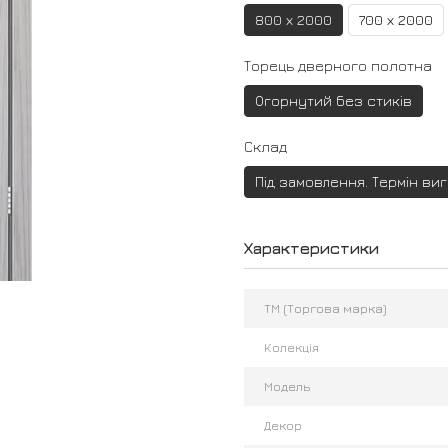
800 х 2000
700 х 2000
Торець дверного полотна
Огорнутий без стиків
Склад
Під замовлення. Термін ви
Характеристики
ТМ (Торгова марка)
Колекція
Модель
Декор