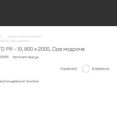
AD
Дверні полотна KORFAD
х 2000, Сіра модрина
 PR - 10, 800 х 2000, Сіра модрина
12695
Написати відгук
Порівняти
В бажання
акопичувальної знижки