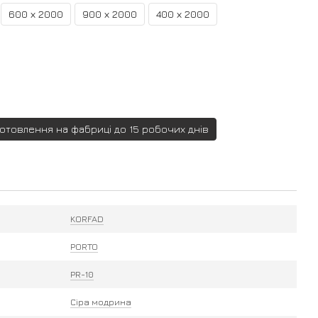
600 х 2000
900 х 2000
400 х 2000
готовлення на фабриці до 15 робочих днів
KORFAD
PORTO
PR-10
Сіра модрина