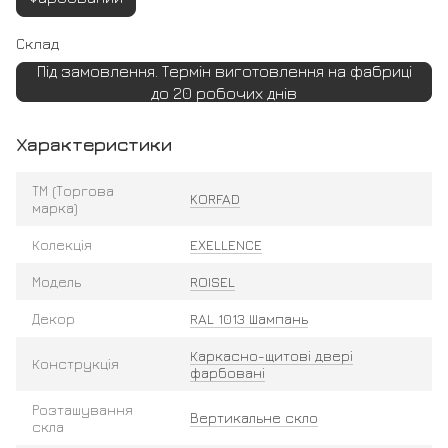
Склад
Під замовлення. Термін виготовлення на фабриці
до 20 робочих днів
Характеристики
ТМ (Торгова
KORFAD
марка)
Колекція
EXELLENCE
Модель
ROISEL
Декор
RAL 1013 Шампань
Каркасно-щитові двері
Конструкція
фарбовані
Розташування
Вертикальне скло
скла