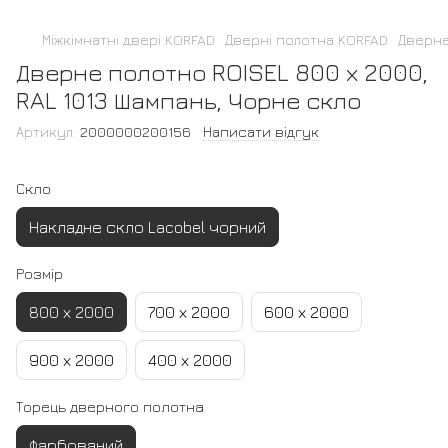
Міжкімнатні двері KORFAD
Дверні полотна KORFAD
Дверне
Дверне полотно ROISEL 800 х 2000,
RAL 1013 Шампань, Чорне скло
Артикул:
2000000200156
Написати відгук
Скло
Накладне скло Lacobel чорний
Розмір
800 х 2000
700 х 2000
600 х 2000
900 х 2000
400 х 2000
Торець дверного полотна
Фарбований