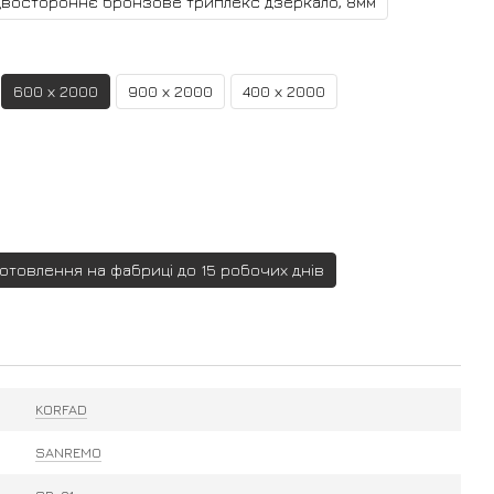
Двостороннє бронзове триплекс дзеркало, 8мм
600 х 2000
900 х 2000
400 х 2000
готовлення на фабриці до 15 робочих днів
KORFAD
SANREMO