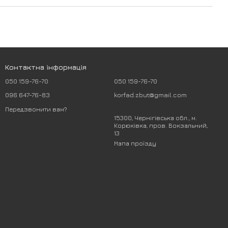
Контактна інформація
050 159-76-70
050 159-76-70
096 647-76-83
korfad.zbut@gmail.com
Передзвонити вам?
15300, Чернігівська обл., м.
Корюківка, пров. Вокзальний,
13
Мапа проїзду