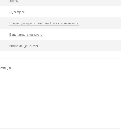
SR-01
Дуб браш
Збірні дверні полотна без перемичок
Вертикальне скло
Максимум скла
сяців.