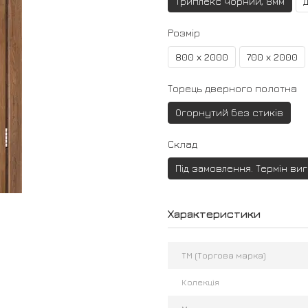
Триплекс чорний, 8мм
Розмір
800 х 2000
700 х 2000
Торець дверного полотна
Огорнутий без стиків
Склад
Під замовлення. Термін ви
Характеристики
ТМ (Торгова марка)
Колекція