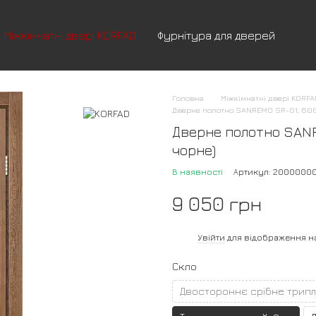
Міжкімнатні двері KORFAD
Фурнітура для дверей
Головна
Міжкімнатні двері KORF
Дверне полотно SANREMO SR-01, 600 
Дверне полотно SANRE
чорне)
В наявності
Артикул: 2000000
9 050 грн
%
Увійти
для відображення н
Скло
Двостороннє срібне трипл