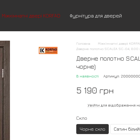
Міжкімнатні двері KORFAD
Фурнітура для дверей
Головна
Міжкімнатні двері KORF
Дверне полотно SCALEA SC-04, 800 х
Дверне полотно SCALE
чорне)
В наявності
Артикул: 2000000
5 190 грн
%
Увійти
для відображення н
Скло
Чорне скло
Сатин білий