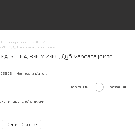
AD
Дверні полотна KORFAD
 2000, Дуб марсала (скло чорне)
A SC-04, 800 х 2000, Дуб марсала (скло
023656
Написати відгук
Порівняти
В бажання
акопичувальної знижки
Сатин бронза