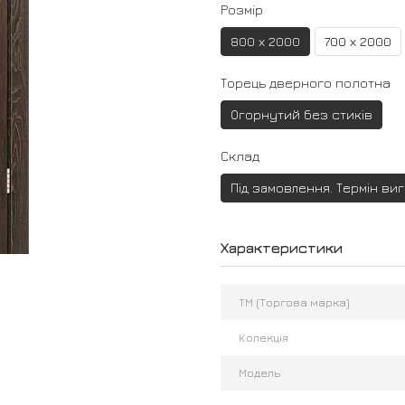
Розмір
800 х 2000
700 х 2000
Торець дверного полотна
Огорнутий без стиків
Склад
Під замовлення. Термін ви
Характеристики
ТМ (Торгова марка)
Колекція
Модель