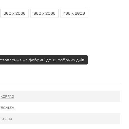
600 х 2000
900 х 2000
400 х 2000
готовлення на фабриці до 15 робочих днів
KORFAD
SCALEA
SC-04