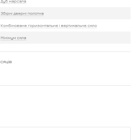
Дуб марсала
Збірні дверні полотна
Комбіноване горизонтальне і вертикальне скло
Мінімум скла
сяців.