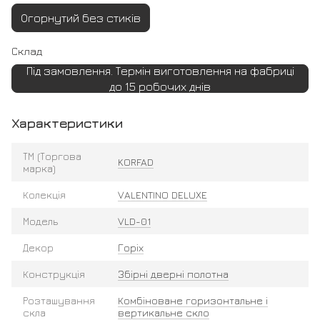
Огорнутий без стиків
Склад
Під замовлення. Термін виготовлення на фабриці
до 15 робочих днів
Характеристики
ТМ (Торгова
KORFAD
марка)
Колекція
VALENTINO DELUXE
Модель
VLD-01
Декор
Горіх
Конструкція
Збірні дверні полотна
Розташування
Комбіноване горизонтальне і
скла
вертикальне скло