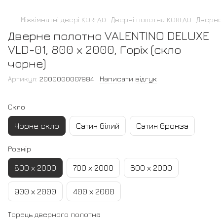
Міжкімнатні двері KORFAD
Дверні полотна KORFAD
Дверне
Дверне полотно VALENTINO DELUXE
VLD-01, 800 х 2000, Горіх (скло
чорне)
Артикул:
2000000007984
Написати відгук
Скло
Чорне скло
Сатин білий
Сатин бронза
Розмір
800 х 2000
700 х 2000
600 х 2000
900 х 2000
400 х 2000
Торець дверного полотна