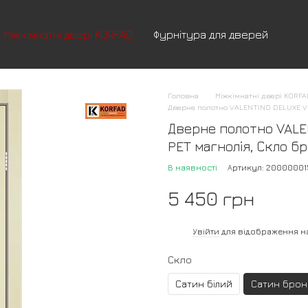
Міжкімнатні двері KORFAD
Фурнітура для дверей
Головна
Міжкімнатні двері KORF
Дверне полотно VALENTINO DELUXE VL
Дверне полотно VALE
PET магнолія, Скло б
В наявності
Артикул: 2000000
5 450 грн
%
Увійти
для відображення н
Скло
Сатин білий
Сатин брон