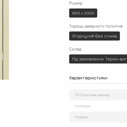
Розмір
800 х 2000
Торець дверного полотна
Огорнутий без стиків
Склад
Під замовлення. Термін ви
Характеристики
ТМ (Торгова марка)
Колекція
Модель