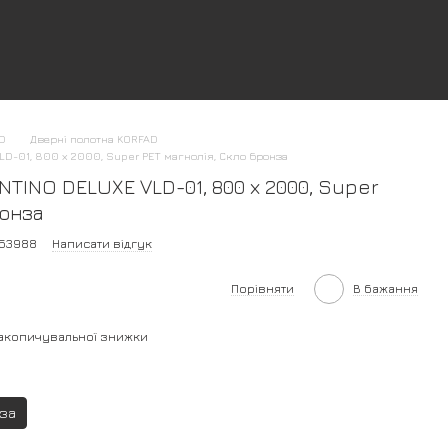
AD
Дверні полотна KORFAD
D-01, 800 х 2000, Super PET магнолія, Скло бронза
NTINO DELUXE VLD-01, 800 х 2000, Super
ронза
153988
Написати відгук
Порівняти
В бажання
акопичувальної знижки
за