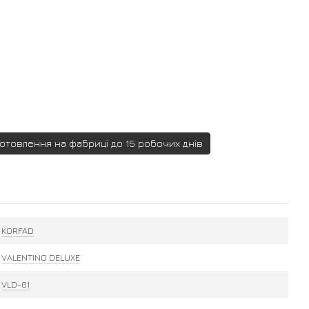
готовлення на фабриці до 15 робочих днів
KORFAD
VALENTINO DELUXE
VLD-01