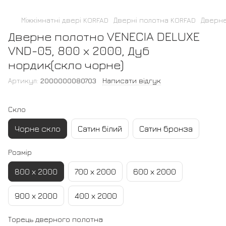
Міжкімнатні двері KORFAD
Дверні полотна KORFAD
Дверне
Дверне полотно VENECIA DELUXE
VND-05, 800 х 2000, Дуб
нордик(скло чорне)
Артикул:
2000000080703
Написати відгук
Скло
Чорне скло
Сатин білий
Сатин бронза
Розмір
800 х 2000
700 х 2000
600 х 2000
900 х 2000
400 х 2000
Торець дверного полотна