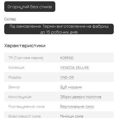
Огорнутий без стиків
Склад
Під замовлення. Термін виготовлення на фабриці
до 15 робочих днів
Характеристики
ТМ (Торгова марка)
KORFAD
Колекція
VENECIA DELUXE
Модель
VND-05
Декор
Дуб нордик
Конструкція
Збірні дверні полотна
Розташування скла
Вертикальне скло
Властивості скла
Мінімум скла