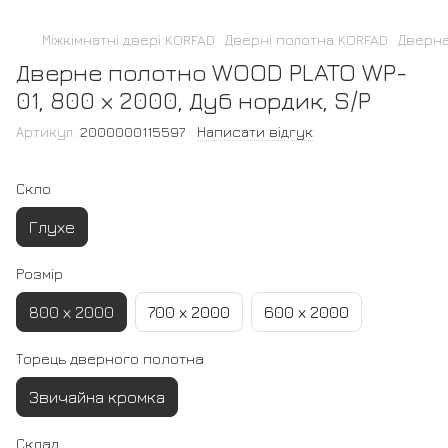
Міжкімнатні двері KORFAD
Дверні полотна KORFAD
Дверне
Дверне полотно WOOD PLATO WP-
01, 800 х 2000, Дуб нордик, S/P
Артикул:
2000000115597
Написати відгук
Скло
Глухе
Розмір
800 х 2000
700 х 2000
600 х 2000
Торець дверного полотна
Звичайна кромка
Склад