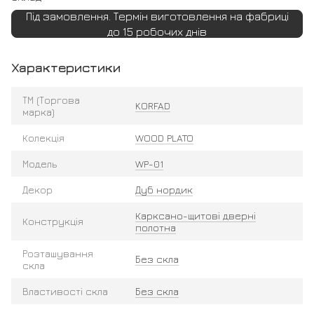
Під замовлення. Термін виготовлення на фабриці
до 15 робочих днів
Характеристики
ТМ (Торгова
KORFAD
марка)
Колекція
WOOD PLATO
Модель
WP-01
Декор
Дуб нордик
Карксано-щитові дверні
Конструкція
полотна
Розташування
Без скла
скла
Властивості скла
Без скла