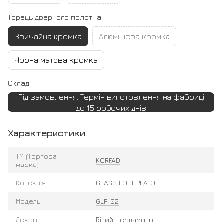
Торець дверного полотна
Звичайна кромка
Алюмінієва кромка
Чорна матова кромка
Склад
Під замовлення. Термін виготовлення на фабриці
до 15 робочих днів
Характеристики
ТМ (Торгова
KORFAD
марка)
Колекція
GLASS LOFT PLATO
Модель
GLP-02
Декор
Білий перламутр