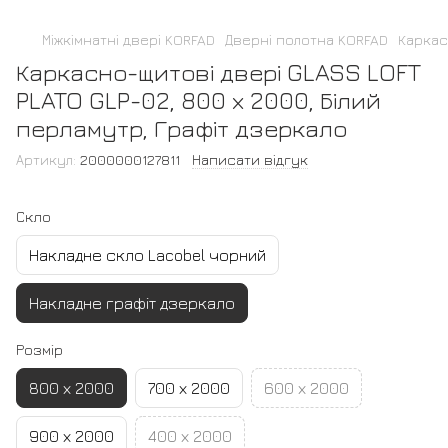
Міжкімнатні двері KORFAD
Дверні полотна KORFAD
Каркас
Каркасно-щитові двері GLASS LOFT
PLATO GLP-02, 800 х 2000, Білий
перламутр, Графіт дзеркало
Артикул:
2000000127811
Написати відгук
Скло
Накладне скло Lacobel чорний
Накладне графіт дзеркало
Розмір
800 х 2000
700 х 2000
600 х 2000
900 х 2000
400 х 2000