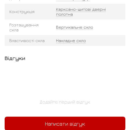
Карксано-щитові дверні
Конструкція
полотна
Розташування
Вертикальне скло
скла
Властивості скла
Накладне скло
Відгуки
Додайте перший відгук
Написати відгук