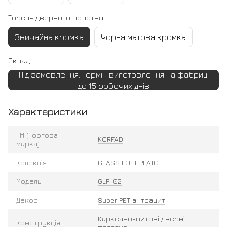
Торець дверного полотна
Звичайна кромка
Чорна матова кромка
Склад
Під замовлення. Термін виготовлення на фабриці
до 15 робочих днів
Характеристики
ТМ (Торгова
KORFAD
марка)
Колекція
GLASS LOFT PLATO
Модель
GLP-02
Декор
Super PET антрацит
Карксано-щитові дверні
Конструкція