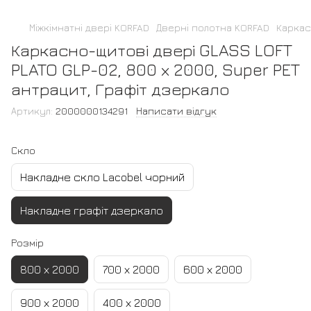
Міжкімнатні двері KORFAD
Дверні полотна KORFAD
Каркас
Каркасно-щитові двері GLASS LOFT
PLATO GLP-02, 800 х 2000, Super PET
антрацит, Графіт дзеркало
Артикул:
2000000134291
Написати відгук
Скло
Накладне скло Lacobel чорний
Накладне графіт дзеркало
Розмір
800 х 2000
700 х 2000
600 х 2000
900 х 2000
400 х 2000