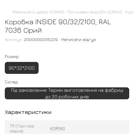
Міжкімнатні двері KORFAD
Погонажні вироби KORFAD
Коро
Коробка INSIDE 90/32/2100, RAL
7036 Сірий
Артикул:
2000000205229
Написати відгук
Розмір
90*32*2100
Склад
Під замовлення. Термін виготовлення на фабриці
до 20 робочих днів
Характеристики
ТМ (Торгова
KORFAD
марка)