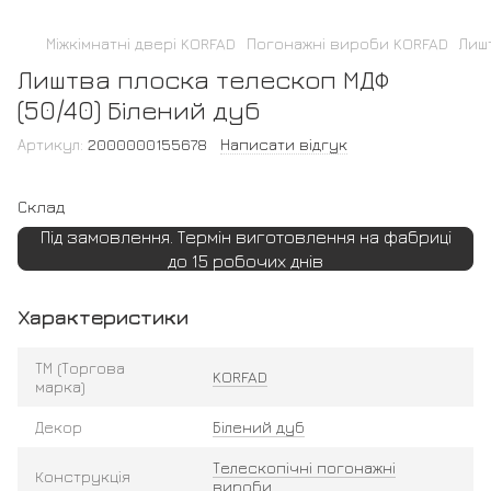
Міжкімнатні двері KORFAD
Погонажні вироби KORFAD
Лиш
Лиштва плоска телескоп МДФ
(50/40) Білений дуб
Артикул:
2000000155678
Написати відгук
Склад
Під замовлення. Термін виготовлення на фабриці
до 15 робочих днів
Характеристики
ТМ (Торгова
KORFAD
марка)
Декор
Білений дуб
Телескопічні погонажні
Конструкція
вироби