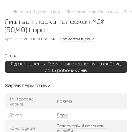
Міжкімнатні двері KORFAD
Погонажні вироби KORFAD
Лиш
Лиштва плоска телескоп МДФ
(50/40) Горіх
Артикул:
2000000155692
Написати відгук
Склад
Під замовлення. Термін виготовлення на фабриці
до 15 робочих днів
Характеристики
ТМ (Торгова
KORFAD
марка)
Декор
Горіх
Телескопічні погонажні
Конструкція
вироби