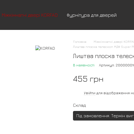
Міжкімнатні двері KORFAD
Фурнітура для дверей
Головна
Міжкімнатні двері KORF
Лиштва плоска телескоп МДФ Super P
Лиштва плоска телес
В наявності
Артикул: 20000001
455 грн
%
Увійти
для відображення н
Склад
Під замовлення. Термін ви