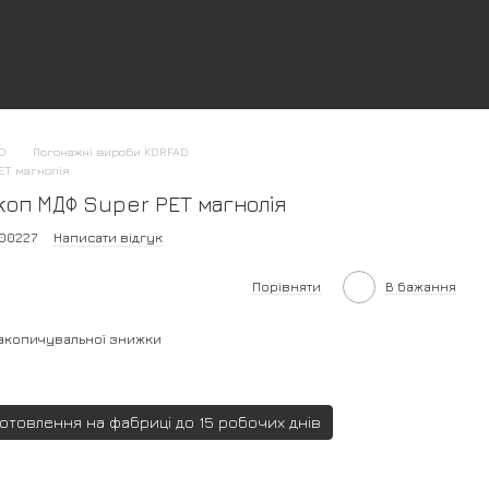
AD
Погонажні вироби KORFAD
ET магнолія
коп МДФ Super PET магнолія
00227
Написати відгук
Порівняти
В бажання
акопичувальної знижки
готовлення на фабриці до 15 робочих днів