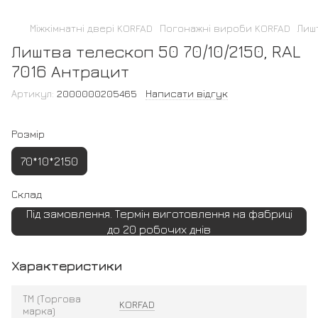
Міжкімнатні двері KORFAD
Погонажні вироби KORFAD
Лиш
Лиштва телескоп 50 70/10/2150, RAL
7016 Антрацит
Артикул:
2000000205465
Написати відгук
Розмір
70*10*2150
Склад
Під замовлення. Термін виготовлення на фабриці
до 20 робочих днів
Характеристики
ТМ (Торгова
KORFAD
марка)