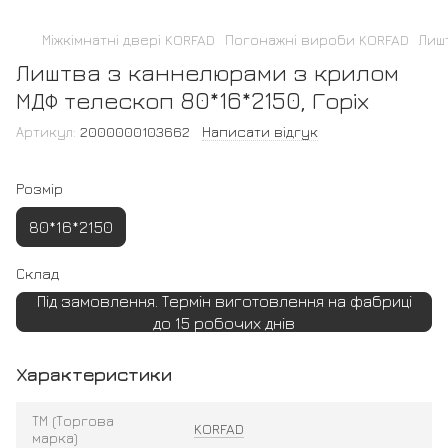
Міжкімнатні двері KORFAD
Погонажні вироби KORFAD
Лиш
Лиштва з каннелюрами з крилом
МДФ телескоп 80*16*2150, Горіх
Артикул:
2000000103662
Написати відгук
Розмір
80*16*2150
Склад
Під замовлення. Термін виготовлення на фабриці
до 15 робочих днів
Характеристики
ТМ (Торгова
KORFAD
марка)