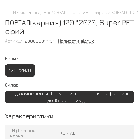
Міжкімнатні двері KORFAD
Погонажні вироби KORFAD
ПОРТ
ПОРТАЛ(карниз) 120 *2070, Super PET
сірий
Артикул:
2000000111131
Написати відгук
Розмір
120 *2070
Склад
Під замовлення. Термін виготовлення на фабриці
до 15 робочих днів
Характеристики
ТМ (Торгова
KORFAD
марка)