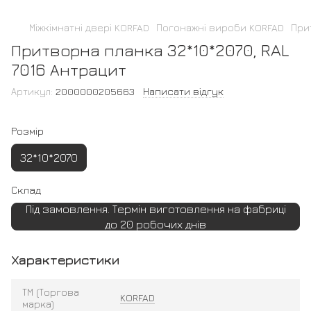
Міжкімнатні двері KORFAD
Погонажні вироби KORFAD
При
Притворна планка 32*10*2070, RAL
7016 Антрацит
Артикул:
2000000205663
Написати відгук
Розмір
32*10*2070
Склад
Під замовлення. Термін виготовлення на фабриці
до 20 робочих днів
Характеристики
ТМ (Торгова
KORFAD
марка)