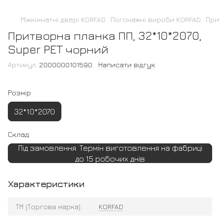
Міжкімнатні двері KORFAD
Погонажні вироби KORFAD
При
Притворна планка ПП, 32*10*2070,
Super PET чорний
Артикул:
2000000101590
Написати відгук
Розмір
32*10*2070
Склад
Під замовлення. Термін виготовлення на фабриці
до 15 робочих днів
Характеристики
ТМ (Торгова марка)
KORFAD