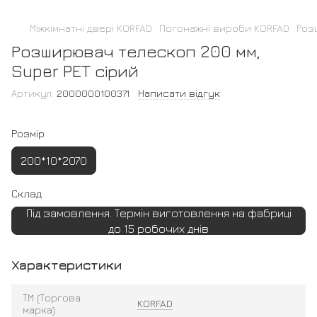
Міжкімнатні двері KORFAD
Погонажні вироби KORFAD
Роз
Розширювач телескоп 200 мм,
Super PET сірий
Артикул:
2000000100371
Написати відгук
Розмір
200*10*2070
Склад
Під замовлення. Термін виготовлення на фабриці
до 15 робочих днів
Характеристики
ТМ (Торгова
KORFAD
марка)