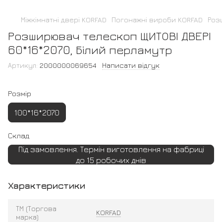
Міжкімнатні двері KORFAD
Погонажні вироби KORFAD
Роз
Розширювач телескоп ЩИТОВІ ДВЕРІ
60*16*2070, Білий перламутр
Артикул:
2000000069654
Написати відгук
Розмір
100*16*2070
Склад
Під замовлення. Термін виготовлення на фабриці
до 15 робочих днів
Характеристики
ТМ (Торгова
KORFAD
марка)