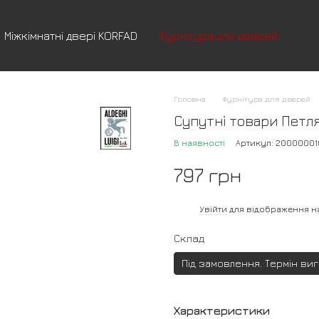
Міжкімнатні двері KORFAD
Фурнітура для дверей
Головна
Фурнітура для дверей
Супутні товари Петля 
В наявності
Артикул: 20000001
797 грн
%
Увійти
для відображення н
Склад
Під замовлення. Термін ви
Характеристики