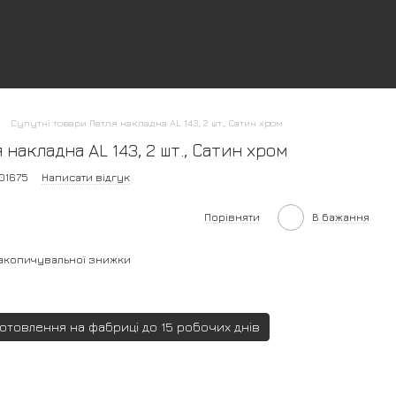
Супутні товари Петля накладна AL 143, 2 шт., Сатин хром
накладна AL 143, 2 шт., Сатин хром
01675
Написати відгук
Порівняти
В бажання
акопичувальної знижки
готовлення на фабриці до 15 робочих днів