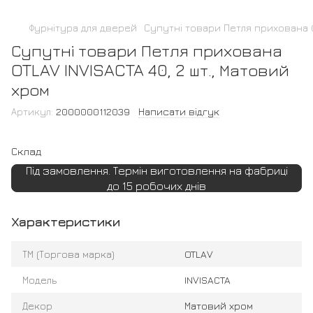
Фурнітура для дверей
Супутні товари Петля прихована OT
Супутні товари Петля прихована
OTLAV INVISACTA 40, 2 шт., Матовий
хром
Артикул:
2000000112039
Написати відгук
Склад
Під замовлення. Термін виготовлення на фабриці
до 15 робочих днів
Характеристики
ТМ (Торгова марка)
OTLAV
Модель
INVISACTA
Декор
Матовий хром