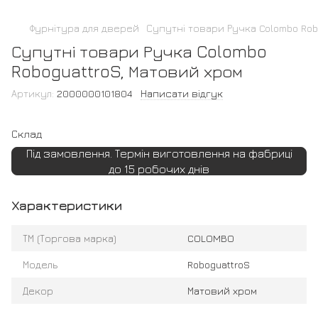
Фурнітура для дверей
Супутні товари Ручка Colombo Rob
Супутні товари Ручка Colombo
RoboguattroS, Матовий хром
Артикул:
2000000101804
Написати відгук
Склад
Під замовлення. Термін виготовлення на фабриці
до 15 робочих днів
Характеристики
ТМ (Торгова марка)
COLOMBO
Модель
RoboguattroS
Декор
Матовий хром