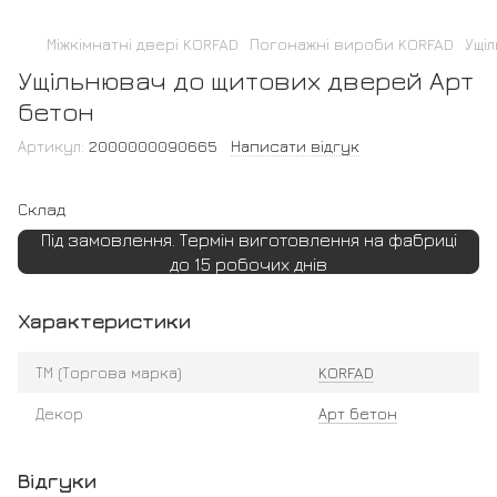
Міжкімнатні двері KORFAD
Погонажні вироби KORFAD
Ущі
Ущільнювач до щитових дверей Арт
бетон
Артикул:
2000000090665
Написати відгук
Склад
Під замовлення. Термін виготовлення на фабриці
до 15 робочих днів
Характеристики
ТМ (Торгова марка)
KORFAD
Декор
Арт бетон
Відгуки