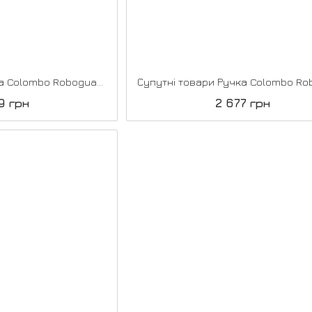
Супутні товари Ручка Colombo RoboguattroS, Білий
9 грн
2 677 грн