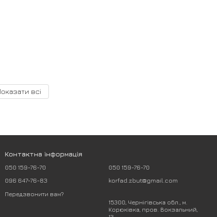
Показати всі
Контактна інформація
050 159-76-70
050 159-76-70
096 647-76-83
korfad.zbut@gmail.com
Передзвонити вам?
15300, Чернігівська обл., м.
Корюківка, пров. Вокзальний,
13