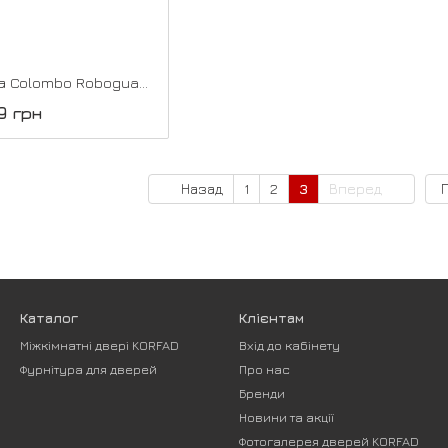
Супутні товари Ручка Colombo RoboguattroS, Чорний
9 грн
Назад
1
2
3
Вперед
Каталог
Клієнтам
Міжкімнатні двері KORFAD
Вхід до кабінету
Фурнітура для дверей
Про нас
Бренди
Новини та акції
Фотогалерея дверей KORFAD