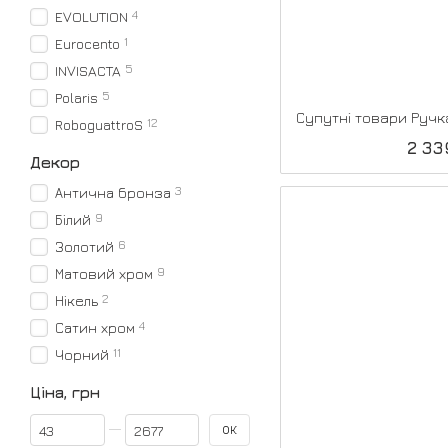
4
EVOLUTION
1
Eurocento
5
INVISACTA
5
Polaris
12
RoboguattroS
2 33
Декор
3
Антична бронза
9
Білий
6
Золотий
9
Матовий хром
2
Нікель
4
Сатин хром
11
Чорний
Ціна, грн
Від Ціна, грн
До Ціна, грн
ОК