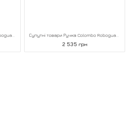
Супутні товари Ручка Colombo RoboguattroS, Золотий
Супутні товари Ручка Colombo RoboguattroS, Матовий хром
2 535 грн