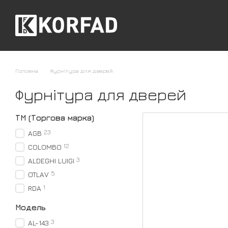
Перейти до основного контенту
Головна
Фурнітура для дверей
Фурнітура для дверей
ТМ (Торгова марка)
23
AGB
12
COLOMBO
3
ALDEGHI LUIGI
5
OTLAV
1
RDA
Модель
3
AL-143